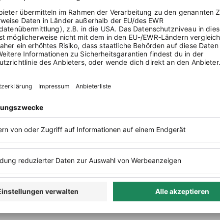
h keinen Account?
Mehr über Lexware erfahren
oder
Kostenlos t